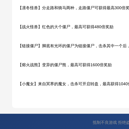
【凛冬怪兽】分走路和骑马两种，走路僵尸可获得最高300倍
【战火怪兽】红色的大个僵尸，最高可获得480倍奖励
【链接僵尸】脚底有光环的僵尸为链接僵尸，击杀其中一个后
【熔火战熊】变异的僵尸熊，最高可获得1600倍奖励
【小魔女】来自冥界的魔女，击杀可开启转盘，最高获得1040
抵制不良游戏 拒绝