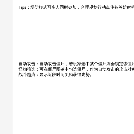
Tips：塔防模式可多人同时参加，合理规划行动点使各英雄
自动攻击：自动攻击僵尸，若玩家选中某个僵尸则会锁定该僵
怪物筛选：可在僵尸图鉴中勾选僵尸，作为自动攻击的攻击对
战斗趋势：显示近段时间奖励获得走势。