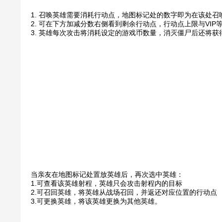
1. 召唤英雄需要消耗行动点，地图标记处的数字即为在该处
2. 可在下方加减分数右侧看到剩余行动点，行动点上限与VIP
3. 英雄每次攻击将消耗设定的游戏币数量，消灭僵尸后还将获
当亲友在地图标记处置放英雄后，再次选中英雄：
1.可查看该英雄射程，英雄只会攻击射程内的目标
2.可召回英雄，将英雄从战场召回，并返还对应位置的行动点
3.可更换英雄，将该英雄更换为其他英雄。