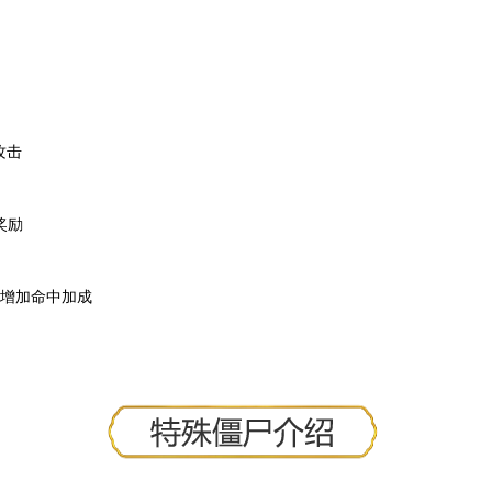
攻击
奖励
雄增加命中加成