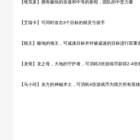
【维克多】拥有极快的攻速和中等的射程，团队的中坚力量
【艾瑞卡】可同时攻击3个目标的精灵弓箭手
【狼主】极地的领主，可减速目标并对被减速的目标进行双重
【龙母】龙之母，大地的守护者，可消耗3倍游戏币获得2-4倍
【马小玲】东方的神秘术士，可消耗4倍游戏币为我方所有英